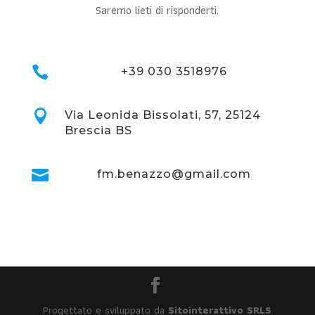
Saremo lieti di risponderti.

+39 030 3518976

Via Leonida Bissolati, 57, 25124
Brescia BS

fm.benazzo@gmail.com
Progettato e sviluppato da
Sitointerattivo SRLS