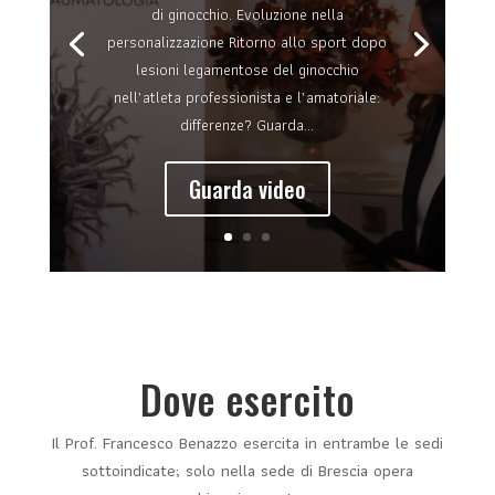
di ginocchio. Evoluzione nella
personalizzazione Ritorno allo sport dopo
lesioni legamentose del ginocchio
nell’atleta professionista e l’amatoriale:
differenze? Guarda...
Guarda video
Dove esercito
Il Prof. Francesco Benazzo esercita in entrambe le sedi
sottoindicate; solo nella sede di Brescia opera