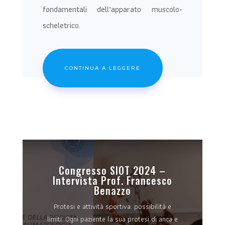
fondamentali dell’apparato muscolo-
scheletrico
.
CONTINUA A LEGGERE
Congresso SIOT 2024 –
Intervista Prof. Francesco
Benazzo
Protesi e attività sportiva: possibilità e
limiti. Ogni paziente la sua protesi di anca e