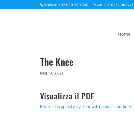
Brescia: +39 030 3518700 - Pavia: +39 0382 302996
Home
The Knee
Mag 18, 2020
Visualizza il PDF
Knee arthroplasty system with medialized keel: